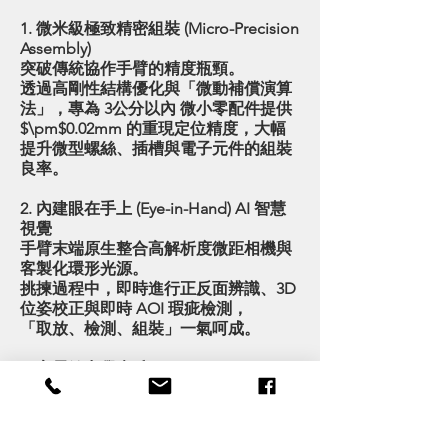
1. 微米級極致精密組裝 (Micro-Precision
Assembly)
突破傳統協作手臂的精度瓶頸。
透過高剛性結構優化與「微動補償演算
法」，專為 3公分以內 微小零配件提供
$\pm$0.02mm 的重現定位精度，大幅
提升微型螺絲、插槽與電子元件的組裝
良率。
2. 內建眼在手上 (Eye-in-Hand) AI 智慧
視覺
手臂末端原生整合高解析度微距相機與
客製化環形光源。
挑揀過程中，即時進行正反面辨識、3D
位姿校正與即時 AOI 瑕疵檢測，
「取放、檢測、組裝」一氣呵成。
3. 高靈敏力覺夾爪
能根據不同零件材質自動調整夾持力
道，並在組裝卡入時進行彈性順應。