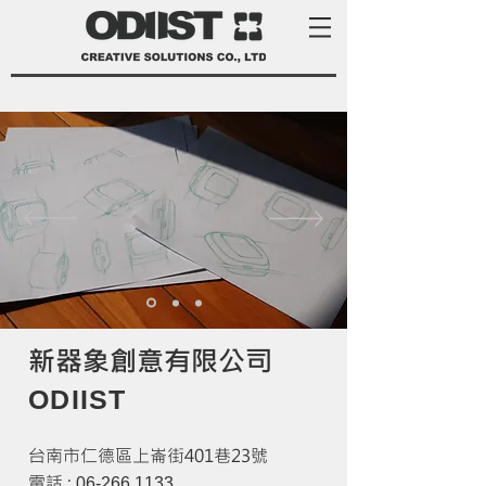
新器象創意有限公司
ODIIST
台南市仁德區上崙街401巷23號
電話 :
06-266 11
33