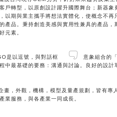
，
；
客戶轉型
以原創設計躍升國際舞台
新器象
，
，
以期與業主攜手將想法實體化
使概念不再
。
，
的產品
秉持創造美感與實用性兼具的產品
。
好元素
，
GO是以逗號
與對話框 意象組合的「
：
。
過程中最基礎的要務
溝通與討論
良好的設計
，
，
，
，
企畫
外觀
機構
模型及量產規劃
皆有專
，
。
產業服務
與各產業一同成長