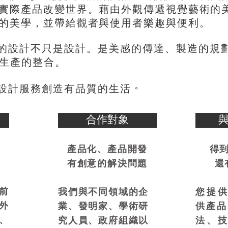
。
實際產品改變世界
藉由外觀傳遞視覺藝術的
，
。
的美學
並帶給觀者與使用者樂趣與便利
。
、
的設計不只是設計
是美感的傳達
製造的規
生產的整合。
。
設計服務創造有品質的生活
合作對象
產品化、產品開發
得
有創意的解決問題
還
前
我們與不同領域的企
您提
外
業、發明家、學術研
供產品
、
究人員、政府組織以
法、