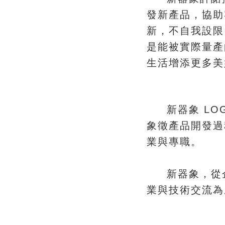
，
發新產品
協助
，
新
不自我設限
是能被實際量產
生活增添更多美
新器象 LO
​象徵產品開發
。
業與專職
，
新器象
從
業與技術交流為