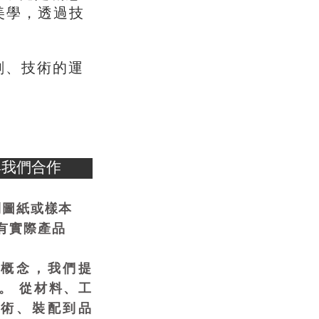
，
美學
透過技
、
劃
技術的運
與我們合作
到圖紙或樣本
有實際產品
供概念，我們提
。 從材料、工
技術、裝配到品