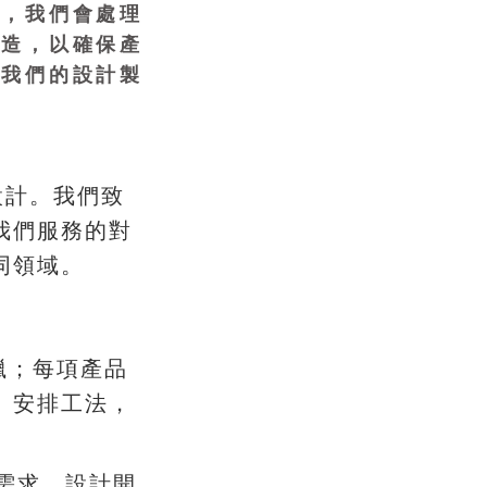
管，我們會處理
製造，以確保產
照我們的設計製
。
設計
我們致
我們服務的對
。
同領域
；
獵
每項產品
、
，
安排工法
，
需求
設計開