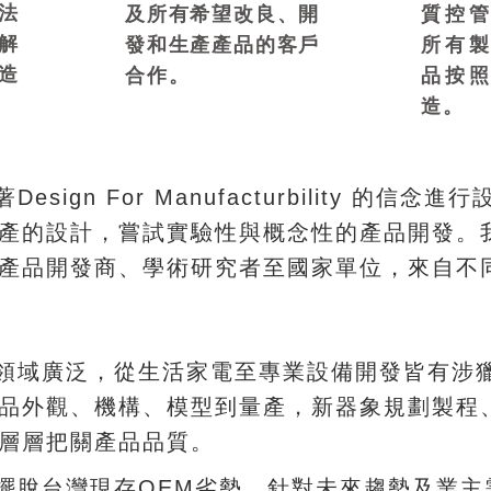
法
及所有希望改良、開
質控
解
發和生產產品的客戶
所有
造
合作。
品按
造。
gn For Manufacturbility 的信念進行
，
。
產的設計
嘗試實驗性與概念性的產品開發
、
，
產品開發商
學術研究者至國家單位
來自不
，
領域廣泛
從生活家電至專業設備開發皆有涉
、
、
，
品外觀
機構
模型到量產
新器象規劃製程
。
層層把關產品品質
，
脫台灣現存OEM劣勢
針對未來趨勢及業主