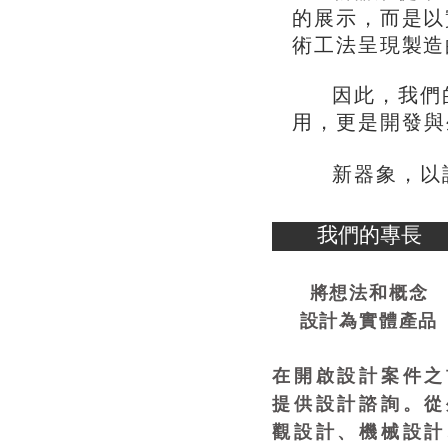
，
的展示
而是以
術工法呈現製造
，
因此
我們
，
用
更是開發與
，
新器象
以
我們的專長
將想法和概念
設計為實體產品
在開啟設計案件之
提供設計諮詢。從
觀設計、機械設計