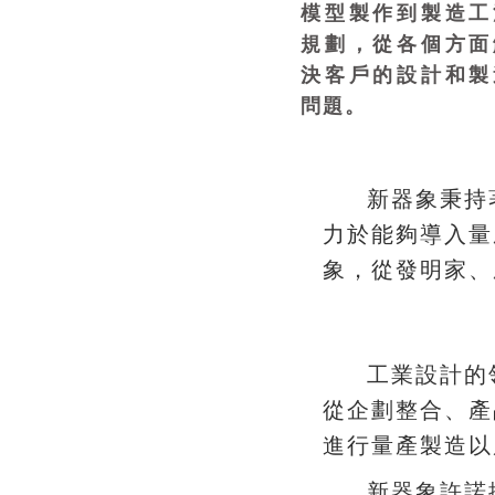
模型製作到製造工
規劃，從各個方面
決客戶的設計和製
問題。
新器象秉持著Desi
力於能夠導入量
，
、
象
從發明家
工業設計的
、
從企劃整合
產
進行量產製造以
新器象許諾擺