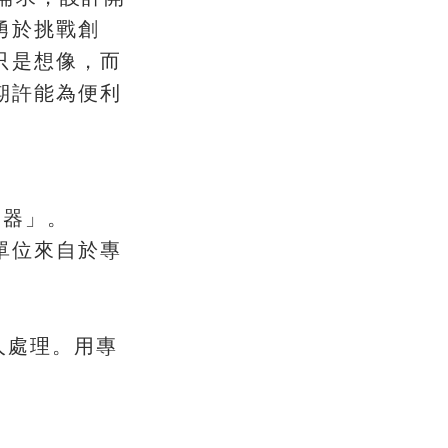
勇於挑戰創
，
只是想像
而
期許能為便利
。
器」
單位來自於專
。
人處理
用專