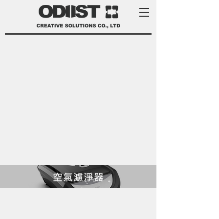
空氣濾淨器
product development services Taiwan
product design Taiwan 產品 開發