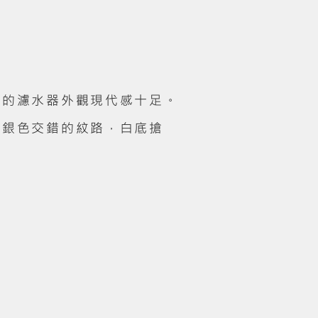
計的濾水器外觀現代感十足。
殼銀色交錯的紋路，白底搶