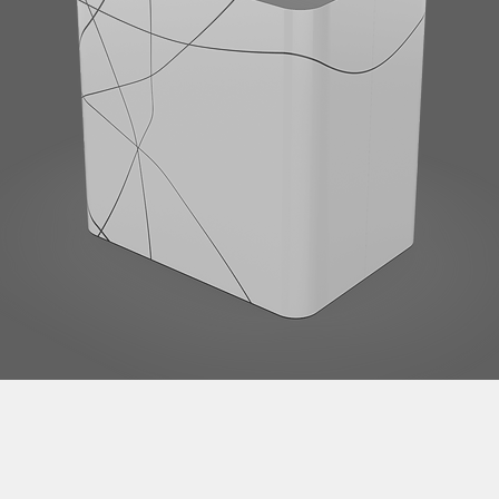
t development services Taiwan product design Taiwan 產品 開發 manu