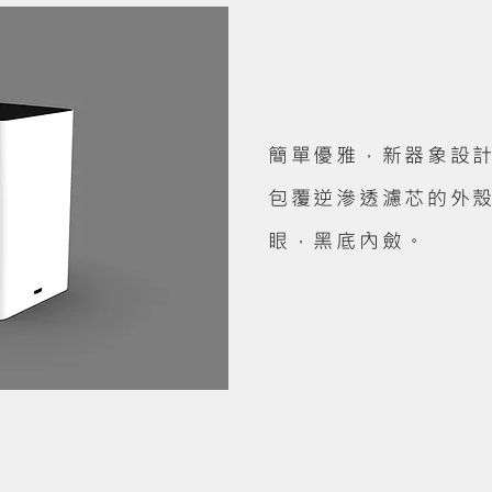
簡單優雅，新器象設
包覆逆滲透濾芯的外
眼，黑底內斂。